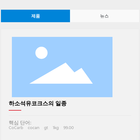
제품
뉴스
하소석유코크스의 일종
핵심 단어:
CoCarb
cocan
gt
1kg
99.00